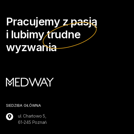
Pracujemy z pasją
i lubimy
trudne
wyzwania
SIEDZIBA GŁÓWNA
ul. Chartowo 5,
61-245 Poznań