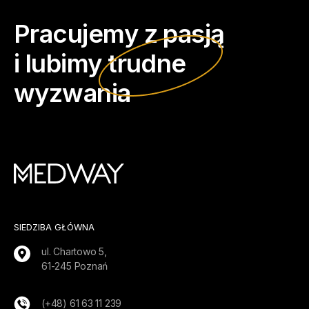
Pracujemy z pasją
i lubimy
trudne
wyzwania
SIEDZIBA GŁÓWNA
ul. Chartowo 5,
61-245 Poznań
(+48) 61 63 11 239