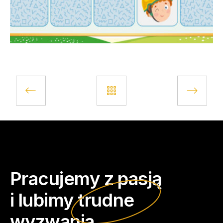
Pracujemy z pasją
i lubimy
trudne
wyzwania