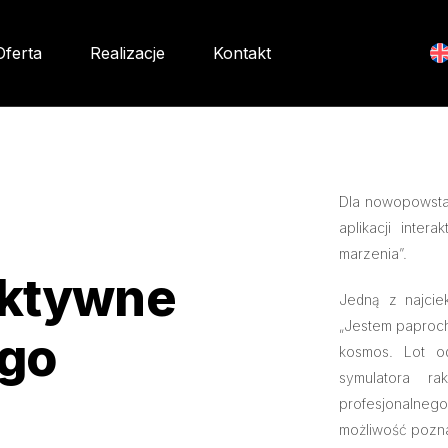
Oferta
Realizacje
Kontakt
Dla nowopowsta
aplikacji inte
marzenia”.
aktywne
Jedną z najcie
„Jestem paproc
ego
kosmos. Lot o
symulatora r
profesjonalnego
możliwość poznan