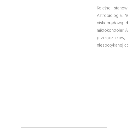
Kolejne stano
Astrobiologia. 
niskoprądową d
mikrokontroler A
przełączników
niespotykanej do