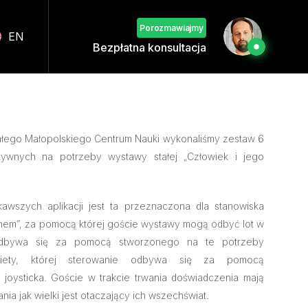
Porozmawiajmy
EN
Bezpłatna konsultacja
łego Małopolskiego Centrum Nauki wykonaliśmy zestaw 6
raktywnych na potrzeby wystawy stałej „Człowiek i jego
kawszych aplikacji jest ta przeznaczona dla stanowiska
hem”, za pomocą której goście wystawy mogą odbyć lot w
dbywa się za pomocą stworzonego na te potrzeby
akiety, której sterowanie odbywa się za pomocą
 joysticka. Goście w trakcie trwania doświadczenia mają
ia jak wielki jest otaczający ich wszechświat.