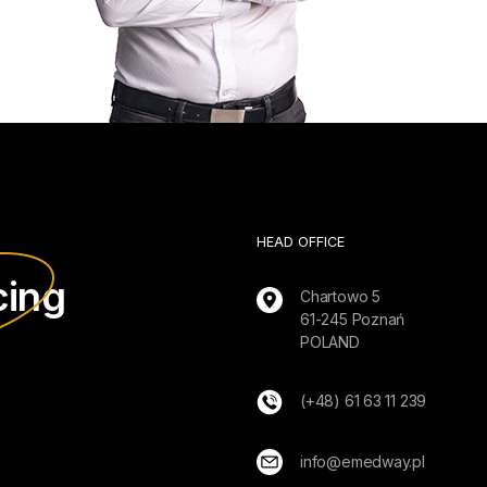
HEAD OFFICE
cing
Chartowo 5
61-245 Poznań
POLAND
(+48) 61 63 11 239
info@emedway.pl